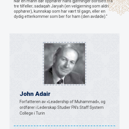
Når en mann dør opphører hans gjerninger bortsett fra
tre tilfeller; sadaqah Jaryah (en velgjerning som aldri
opphører), kunnskap som har vært til gagn, eller en
dydig etterkommer som ber for ham (den avdøde)."
John Adair
Forfatteren av «Leadership of Muhammad», og
ordfører i Lederskap Studier FN’s Staﬀ System
College i Turin