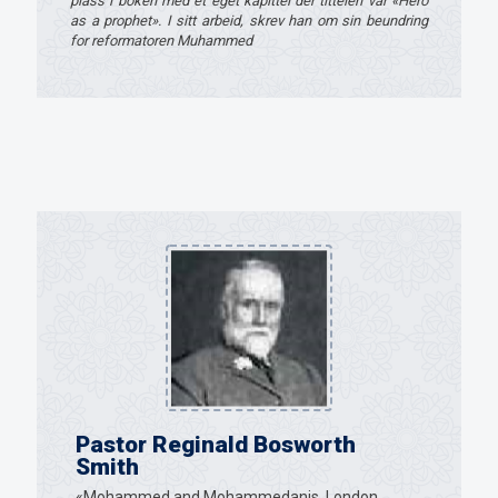
plass i boken med et eget kapittel der tittelen var «Hero
as a prophet». I sitt arbeid, skrev han om sin beundring
for reformatoren Muhammed
Pastor Reginald Bosworth
Smith
«Mohammed and Mohammedanis, London,