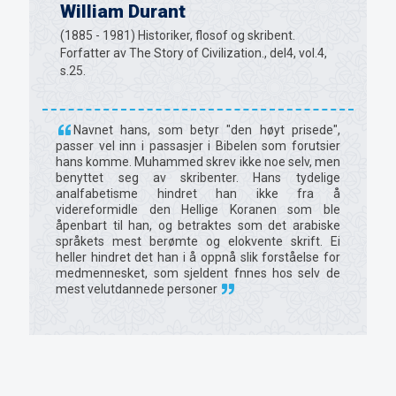
William Durant
(1885 - 1981) Historiker, flosof og skribent.
Forfatter av The Story of Civilization., del4, vol.4,
s.25.
Navnet hans, som betyr "den høyt prisede",
passer vel inn i passasjer i Bibelen som forutsier
hans komme. Muhammed skrev ikke noe selv, men
benyttet seg av skribenter. Hans tydelige
analfabetisme hindret han ikke fra å
videreformidle den Hellige Koranen som ble
åpenbart til han, og betraktes som det arabiske
språkets mest berømte og elokvente skrift. Ei
heller hindret det han i å oppnå slik forståelse for
medmennesket, som sjeldent fnnes hos selv de
mest velutdannede personer