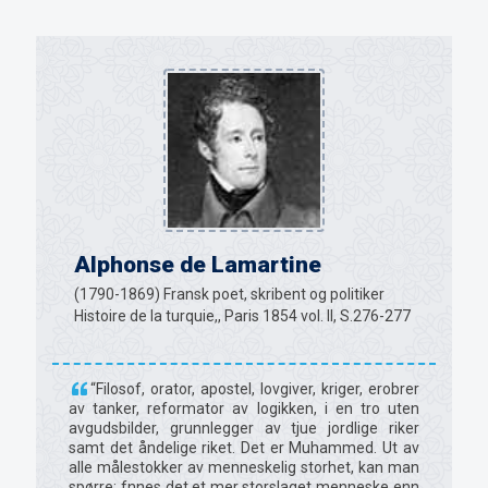
Alphonse de Lamartine
(1790-1869) Fransk poet, skribent og politiker
Histoire de la turquie,, Paris 1854 vol. II, S.276-277
“Filosof, orator, apostel, lovgiver, kriger, erobrer
av tanker, reformator av logikken, i en tro uten
avgudsbilder, grunnlegger av tjue jordlige riker
samt det åndelige riket. Det er Muhammed. Ut av
alle målestokker av menneskelig storhet, kan man
spørre; fnnes det et mer storslaget menneske enn