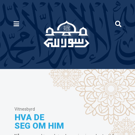
Vitnesbyrd
HVA DE
SEG OM HIM