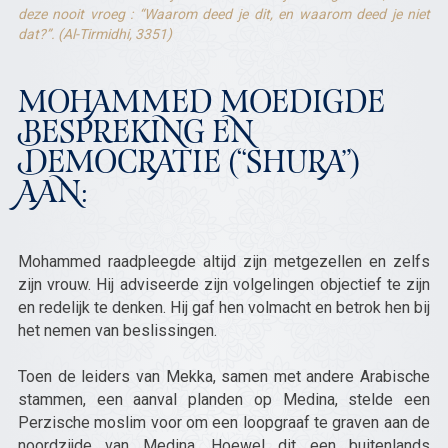
deze nooit vroeg : “Waarom deed je dit, en waarom deed je niet
dat?”. (Al-Tirmidhi, 3351)
MOHAMMED MOEDIGDE
BESPREKING EN
DEMOCRATIE (“SHURA”)
AAN:
Mohammed raadpleegde altijd zijn metgezellen en zelfs
zijn vrouw. Hij adviseerde zijn volgelingen objectief te zijn
en redelijk te denken. Hij gaf hen volmacht en betrok hen bij
het nemen van beslissingen.
Toen de leiders van Mekka, samen met andere Arabische
stammen, een aanval planden op Medina, stelde een
Perzische moslim voor om een loopgraaf te graven aan de
noordzijde van Medina. Hoewel dit een buitenlands