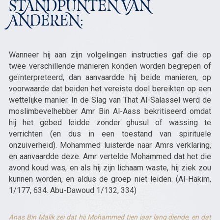
STANDPUNTEN VAN
ANDEREN:
Wanneer hij aan zijn volgelingen instructies gaf die op
twee verschillende manieren konden worden begrepen of
geïnterpreteerd, dan aanvaardde hij beide manieren, op
voorwaarde dat beiden het vereiste doel bereikten op een
wettelijke manier. In de Slag van That Al-Salassel werd de
moslimbevelhebber Amr Bin Al-Aass bekritiseerd omdat
hij het gebed leidde zonder ghusul of wassing te
verrichten (en dus in een toestand van spirituele
onzuiverheid). Mohammed luisterde naar Amrs verklaring,
en aanvaardde deze. Amr vertelde Mohammed dat het die
avond koud was, en als hij zijn lichaam waste, hij ziek zou
kunnen worden, en aldus de groep niet leiden. (Al-Hakim,
1/177, 634. Abu-Dawoud 1/132, 334)
Anas Bin Malik zei dat hij Mohammed tien jaar lang diende, en dat