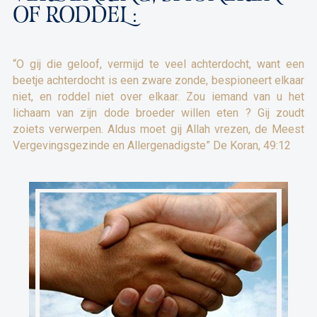
OF RODDEL :
“O gij die geloof, vermijd te veel achterdocht, want een
beetje achterdocht is een zware zonde, bespioneert elkaar
niet, en roddel niet over elkaar. Zou iemand van u het
lichaam van zijn dode broeder willen eten ? Gij zoudt
zoiets verwerpen. Aldus moet gij Allah vrezen, de Meest
Vergevingsgezinde en Allergenadigste” De Koran, 49:12