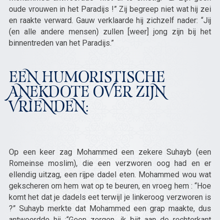
oude vrouwen in het Paradijs !” Zij begreep niet wat hij zei
en raakte verward. Gauw verklaarde hij zichzelf nader: “Jij
(en alle andere mensen) zullen [weer] jong zijn bij het
binnentreden van het Paradijs.”
EEN HUMORISTISCHE
ANEKDOTE OVER ZIJN
VRIENDEN:
Op een keer zag Mohammed een zekere Suhayb (een
Romeinse moslim), die een verzworen oog had en er
ellendig uitzag, een rijpe dadel eten. Mohammed wou wat
gekscheren om hem wat op te beuren, en vroeg hem : “Hoe
komt het dat je dadels eet terwijl je linkeroog verzworen is
?” Suhayb merkte dat Mohammed een grap maakte, dus
antwoordde hij :“Geen zorgen, ik bijt aan de rechterkant