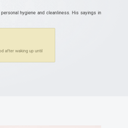
ersonal hygiene and cleanliness. His sayings in
d after waking up until