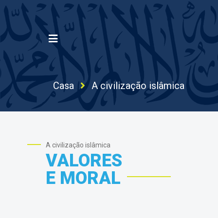
Casa
A civilização islâmica
A civilização islâmica
VALORES
E MORAL