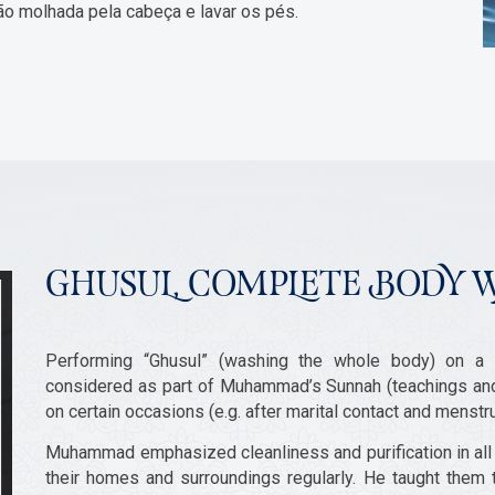
ão molhada pela cabeça e lavar os pés.
GHUSUL, COMPLETE BODY 
Performing “Ghusul” (washing the whole body) on a 
considered as part of Muhammad’s Sunnah (teachings and w
on certain occasions (e.g. after marital contact and menstru
Muhammad emphasized cleanliness and purification in all 
their homes and surroundings regularly. He taught them 