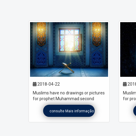
2018-04-22
2018
Muslims have no drawings or pictures
Muslim
for prophet Muhammad second
for p
consulte Mais informação