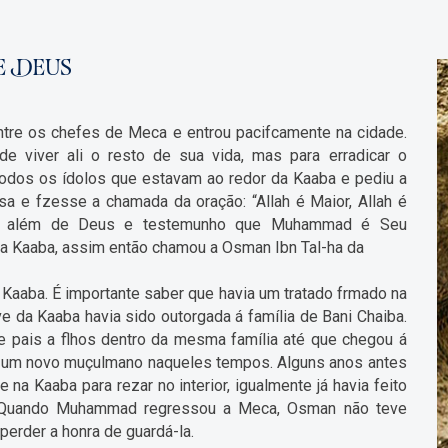
E DEUS
ntre os chefes de Meca e entrou pacifcamente na cidade.
e viver ali o resto de sua vida, mas para erradicar o
u todos os ídolos que estavam ao redor da Kaaba e pediu a
sa e fzesse a chamada da oração: “Allah é Maior, Allah é
ade além de Deus e testemunho que Muhammad é Seu
a Kaaba, assim então chamou a Osman Ibn Tal-ha da
a Kaaba. É importante saber que havia um tratado frmado na
ve da Kaaba havia sido outorgada á família de Bani Chaiba.
e pais a flhos dentro da mesma família até que chegou á
ra um novo muçulmano naqueles tempos. Alguns anos antes
a Kaaba para rezar no interior, igualmente já havia feito
e. Quando Muhammad regressou a Meca, Osman não teve
perder a honra de guardá-la.