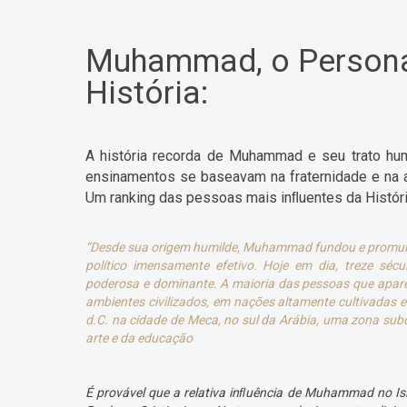
Muhammad, o Persona
História:
A história recorda de Muhammad e seu trato hu
ensinamentos se baseavam na fraternidade e na a
Um ranking das pessoas mais inﬂuentes da Históri
“Desde sua origem humilde, Muhammad fundou e promulgo
político imensamente efetivo. Hoje em dia, treze séc
poderosa e dominante. A maioria das pessoas que apare
ambientes civilizados, em nações altamente cultivadas
d.C. na cidade de Meca, no sul da Arábia, uma zona sub
arte e da educação
É provável que a relativa inﬂuência de Muhammad no Is