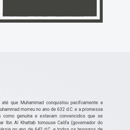
m até que Muhammad conquistou pacifcamente a
 Muhammad morreu no ano de 632 d.C. e a promessa
os como genuína e estavam convencidos que se
r Ibn Al Khattab tornouse Califa (governador do
Pérsia no ano de 642 d.C. e todos os tesouros de