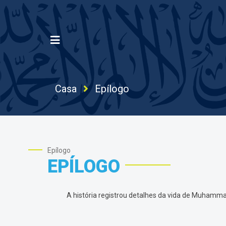
Casa
Epílogo
Epílogo
EPÍLOGO
A história registrou detalhes da vida de Muham