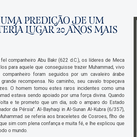
: UMA PREDIÇÃO DE UM
RIA LUGAR 20 ANOS MAIS
l companheiro Abu Bakr (622 d.C.), os líderes de Meca
os para aquele que conseguisse trazer Muhammad, vivo
companheiro foram seguidos por um cavaleiro árabe
a grande recompensa. No caminho, seu cavalo tropeçava
vezes. O homem tomou estes raros incidentes como uma
ad estava sendo apoiado por uma força divina. Quando
olta e te prometo que um dia, sob o amparo do Estado
ador da Pérsia”. Al-Bayhaqi in Al-Sunan Al-Kubra (6/357),
uhammad se referia aos braceletes de Cosroes, flho de
ue sim com plena confança e muita fé, e lhe explicou que
 todo o mundo.