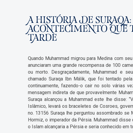
A HISTÓRIA DE SURAQA
ACONTECIMENTO QUE TE
TARDE
Quando Muhammad migrou para Medina com seu fe
anunciaram uma grande recompensa de 100 camel
ou morto. Desgraçadamente, Muhammad e seu 
chamado Suraqa Ibn Málik, que foi tentado pel
continuamente, fazendo-o cair no solo várias 
mensagem indireta de que provavelmente Muhamm
Suraqa alcançou a Muhammad este lhe disse: “V
Islâmico, levará os braceletes de Cosroes, govern
no. 13156 Suraqa lhe perguntou assombrado se M
Hormiz, o imperador da Pérsia. Muhammad disse q
o Islam alcançaria a Pérsia e seria conhecido em