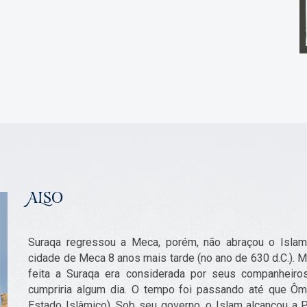
ALSO
Suraqa regressou a Meca, porém, não abraçou o Isla
cidade de Meca 8 anos mais tarde (no ano de 630 d.C.).
feita a Suraqa era considerada por seus companheir
cumpriria algum dia. O tempo foi passando até que Ôma
Estado Islâmico). Sob seu governo, o Islam alcançou a 