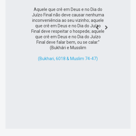
Aquele que crê em Deus e no Dia do
O fo
Juízo Final não deve causar nenhuma
out
inconveniência ao seu vizinho; aquele
que crê em Deus e no Dia do Juízo
tem
Final deve respeitar o hospede; aquele
que crê em Deus e no Dia do Juízo
Final deve falar bem, ou se calar.”
(Na
(Bukhári e Musslim
(Bukhari, 6018 & Muslim 74-47)