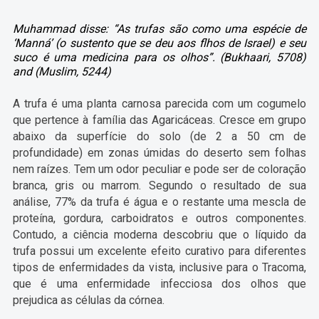
Muhammad disse: “As trufas são como uma espécie de
‘Manná’ (o sustento que se deu aos flhos de Israel) e seu
suco é uma medicina para os olhos”. (Bukhaari, 5708)
and (Muslim, 5244)
A trufa é uma planta carnosa parecida com um cogumelo
que pertence à família das Agaricáceas. Cresce em grupo
abaixo da superfície do solo (de 2 a 50 cm de
profundidade) em zonas úmidas do deserto sem folhas
nem raízes. Tem um odor peculiar e pode ser de coloração
branca, gris ou marrom. Segundo o resultado de sua
análise, 77% da trufa é água e o restante uma mescla de
proteína, gordura, carboidratos e outros componentes.
Contudo, a ciência moderna descobriu que o líquido da
trufa possui um excelente efeito curativo para diferentes
tipos de enfermidades da vista, inclusive para o Tracoma,
que é uma enfermidade infecciosa dos olhos que
prejudica as células da córnea.