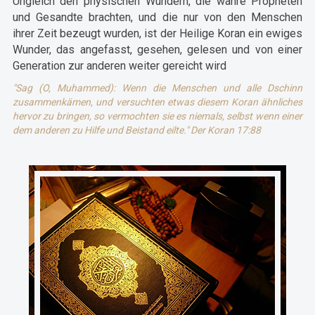
Ungleich den physischen Wundern, die wahre Propheten
und Gesandte brachten, und die nur von den Menschen
ihrer Zeit bezeugt wurden, ist der Heilige Koran ein ewiges
Wunder, das angefasst, gesehen, gelesen und von einer
Generation zur anderen weiter gereicht wird
"Sag (O, Muhammed): Wenn die Menschen und alle Dschinn
zusammenkämen, und versuchten etwas diesem Koran ähnliches
hervor zu bringen, so vermochten sie es niemals, selbst wenn einer
dem anderen zu Hilfe und Beistand eilte." Der Koran 17:88